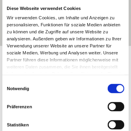
und ist während des gesamten Projektes für Sie
Diese Webseite verwendet Cookies
da. Sie wünschen eine individuelle Beratung?
Wir verwenden Cookies, um Inhalte und Anzeigen zu
Kontaktieren Sie uns, gerne vereinbaren wir
personalisieren, Funktionen für soziale Medien anbieten
einen persönlichen Termin mit Ihnen.
zu können und die Zugriffe auf unsere Website zu
analysieren. Außerdem geben wir Informationen zu Ihrer
Verwendung unserer Website an unsere Partner für
soziale Medien, Werbung und Analysen weiter. Unsere
Unser Team
Partner führen diese Informationen möglicherweise mit
weiteren Daten zusammen, die Sie ihnen bereitgestellt
haben oder die sie im Rahmen Ihrer Nutzung der Dienste
gesammelt haben.
Einwilligungsauswahl
Notwendig
Präferenzen
Statistiken