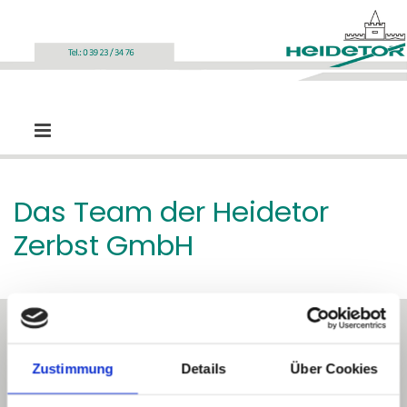
Zum Inhalt springen
Das Team der Heidetor
Zerbst GmbH
Die Heidetor Zerbst GmbH ist ein Betrieb mit
Zustimmung
Details
Über Cookies
Tradition. Das Team besteht aus erfahrenem und
fachlich ausgezeichnet qualifiziertem Personal