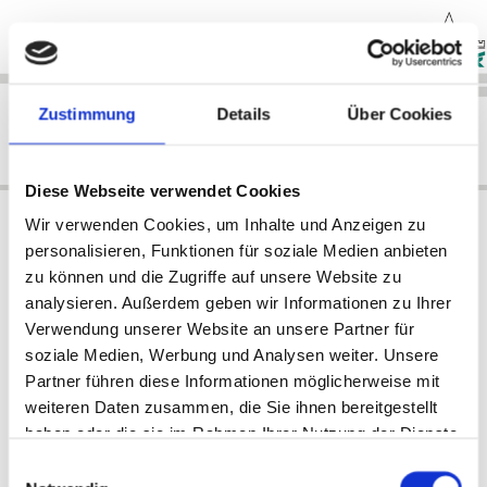
Zum Inhalt springen
Zustimmung
Details
Über Cookies
Diese Webseite verwendet Cookies
Wir verwenden Cookies, um Inhalte und Anzeigen zu
Wir decken Ihr Dach
personalisieren, Funktionen für soziale Medien anbieten
zu können und die Zugriffe auf unsere Website zu
analysieren. Außerdem geben wir Informationen zu Ihrer
Verwendung unserer Website an unsere Partner für
Mit dem Zimmerei-Handwerk eng verbunden ist
das Dachdecker-Gewerbe. Die Heidetor Zerbst GmbH
soziale Medien, Werbung und Analysen weiter. Unsere
kümmert sich neben der Dachstuhl-Erstellung auch um die
Partner führen diese Informationen möglicherweise mit
Eindeckung des Daches. Dabei sind den eigenen Wünschen
weiteren Daten zusammen, die Sie ihnen bereitgestellt
in Form und Farben kaum Grenzen gesetzt. Unser
haben oder die sie im Rahmen Ihrer Nutzung der Dienste
Leistungsspektrum umfasst u.a.:
gesammelt haben.
Einwilligungsauswahl