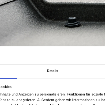
Details
men bei der Heidetor Ze
Cookies
nhalte und Anzeigen zu personalisieren, Funktionen für soziale
n Sachsen-Anhalt
Website zu analysieren. Außerdem geben wir Informationen zu I