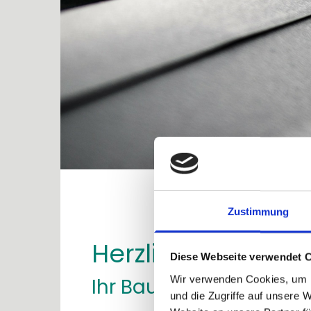
Zustimmung
Herzlich Willkom
Diese Webseite verwendet 
Wir verwenden Cookies, um I
Ihr Bauunternehmen i
und die Zugriffe auf unsere 