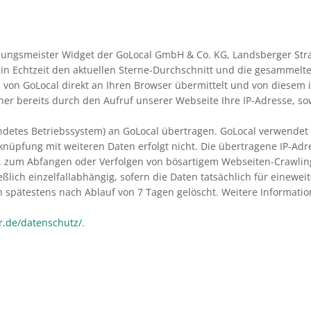
ungsmeister Widget der GoLocal GmbH & Co. KG, Landsberger Stra
in Echtzeit den aktuellen Sterne-Durchschnitt und die gesamme
 von GoLocal direkt an Ihren Browser übermittelt und von diesem 
her bereits durch den Aufruf unserer Webseite Ihre IP-Adresse, sow
etes Betriebssystem) an GoLocal übertragen. GoLocal verwendet d
rknüpfung mit weiteren Daten erfolgt nicht. Die übertragene IP-Ad
. zum Abfangen oder Verfolgen von bösartigem Webseiten-Crawling)
ßlich einzelfallabhängig, sofern die Daten tatsächlich für einewe
en spätestens nach Ablauf von 7 Tagen gelöscht. Weitere Informa
.de/datenschutz/
.