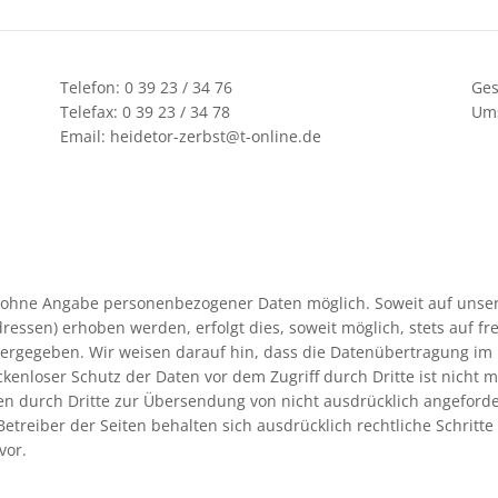
Telefon:
0 39 23 / 34 76
Ges
Telefax: 0 39 23 / 34 78
Ums
Email: heidetor-zerbst@t-online.de
el ohne Angabe personenbezogener Daten möglich. Soweit auf uns
ressen) erhoben werden, erfolgt dies, soweit möglich, stets auf fr
ergegeben. Wir weisen darauf hin, dass die Datenübertragung im I
ückenloser Schutz der Daten vor dem Zugriff durch Dritte ist nich
ten durch Dritte zur Übersendung von nicht ausdrücklich angefor
Betreiber der Seiten behalten sich ausdrücklich rechtliche Schritt
vor.