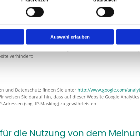
bsitebetreiber zu erbringen. Die im Rahmen von Google Analytic
mmengeführt. Sie können die Speicherung der Cookies durch eine 
auf hin, dass Sie in diesem Fall gegebenenfalls nicht sämtliche F
aus die Erfassung der durch das Cookie erzeugten und auf Ihre N
itung dieser Daten durch Google verhindern, indem Sie das unter 
Auswahl erlauben
e
) verfügbare Browser-Plugin herunterladen und installieren.
s verhindern, indem Sie auf folgenden Link klicken. Es wird ein Op
site verhindert:
n und Datenschutz finden Sie unter
http://www.google.com/analyt
Wir weisen Sie darauf hin, dass auf dieser Website Google Analytic
-Adressen (sog. IP-Masking) zu gewährleisten.
 für die Nutzung von dem Mein