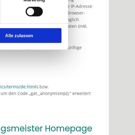
s von Ihrem Browser übermittelte IP-Adresse
entsprechende Einstellung Ihrer Browser-
unktionen dieser Website vollumfänglich
utzung der Website bezogenen Daten (inkl.
dem folgenden Link
Alle zulassen
t-Out-Cookie gesetzt, das die zukünftige
ics/terms/de.htmls
bzw.
s um den Code „gat._anonymizeIp();“ erweitert
ungsmeister Homepage