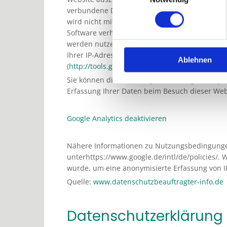
verbundene Dienstleistungen gegenüber dem We
wird nicht mit anderen Daten von Google zusa
Software verhindern; wir weisen Sie jedoch dar
werden nutzen können. Sie können darüber hin
Ihrer IP-Adresse) an Google sowie die Verarbe
Ablehnen
(
http://tools.google.com/dlpage/gaoptout?hl=d
Sie können die Erfassung durch Google Analytic
Erfassung Ihrer Daten beim Besuch dieser Web
Google Analytics deaktivieren
Nähere Informationen zu Nutzungsbedingunge
unterhttps://www.google.de/intl/de/policies/. 
wurde, um eine anonymisierte Erfassung von IP
Quelle:
www.datenschutzbeauftragter-info.de
Datenschutzerklärung