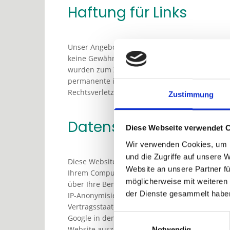
Haftung für Links
Unser Angebot enthält Links zu externen Webse
keine Gewähr übernehmen. Für die Inhalte der ve
wurden zum Zeitpunkt der Verlinkung auf mögl
permanente inhaltliche Kontrolle der verlinkt
Rechtsverletzungen werden wir derartige Lin
Zustimmung
Datenschutzerklärung 
Diese Webseite verwendet 
Wir verwenden Cookies, um I
und die Zugriffe auf unsere 
Diese Website benutzt Google Analytics, einen 
Website an unsere Partner fü
Ihrem Computer gespeichert werden und die ei
möglicherweise mit weiteren
über Ihre Benutzung dieser Website werden in 
der Dienste gesammelt habe
IP-Anonymisierung auf dieser Website, wird Ih
Vertragsstaaten des Abkommens über den Europ
Google in den USA übertragen und dort gekürz
Einwilligungsauswahl
Website auszuwerten, um Reports über die We
Notwendig